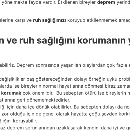
 yönelmekte fayda vardır. Etkilenen bireyler
deprem
yerind
lerine karşı ve
ruh sağlığımızı
koruyup etkilenmemek amacıyl
 ve ruh sağlığını korumanın 
abiliriz. Deprem sonrasında yaşanılan olaylardan çok fazla
işiklikler baş göstereceğinden dolayı örneğin uyku probleml
umlarda ise bireylerin normal hayatlarına dönmesi biraz zaman
ı korumak
çok önemlidir.
Bu sebepten ötürü ise bireylerin 
atlarına geri dönememektedirler.
ği için daha içe dönük olabilirler. Bu sebepten dolayı da no
z zor olduğu için de genel olarak hayatta çoğu şeyden korkm
ığını koruyabilir.
az deprem sorunlarından uzaklaşarak kendini daha iyi ve g