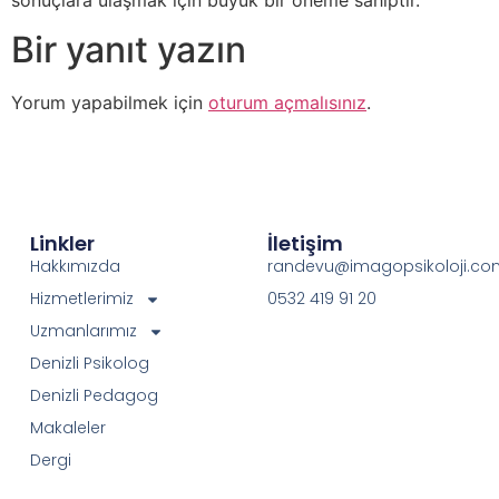
sonuçlara ulaşmak için büyük bir öneme sahiptir.
Bir yanıt yazın
Yorum yapabilmek için
oturum açmalısınız
.
Linkler
İletişim
Hakkımızda
randevu@imagopsikoloji.co
Hizmetlerimiz
0532 419 91 20
Uzmanlarımız
Denizli Psikolog
Denizli Pedagog
Makaleler
Dergi