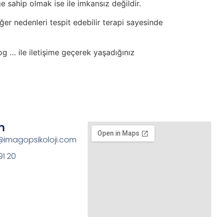
 sahip olmak ise ile imkansız değildir.
iğer nedenleri tespit edebilir terapi sayesinde
og … ile iletişime geçerek yaşadığınız
m
imagopsikoloji.com
91 20