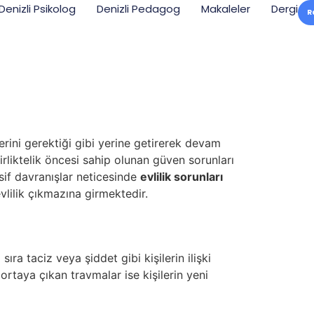
Denizli Psikolog
Denizli Pedagog
Makaleler
Dergi
R
erini gerektiği gibi yerine getirerek devam
irliktelik öncesi sahip olunan güven sorunları
sif davranışlar neticesinde
evlilik sorunları
lilik çıkmazına girmektedir.
ıra taciz veya şiddet gibi kişilerin ilişki
ortaya çıkan travmalar ise kişilerin yeni