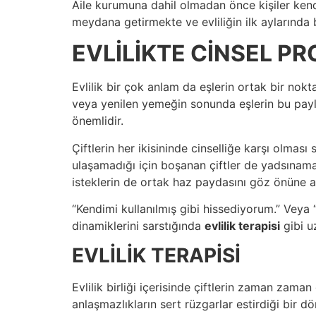
Aile kurumuna dahil olmadan önce kişiler ke
meydana getirmekte ve evliliğin ilk aylarında 
EVLİLİKTE CİNSEL P
Evlilik bir çok anlam da eşlerin ortak bir nokt
veya yenilen yemeğin sonunda eşlerin bu payl
önemlidir.
Çiftlerin her ikisininde cinselliğe karşı olmas
ulaşamadığı için boşanan çiftler de yadsınamay
isteklerin de ortak haz paydasını göz önüne 
“Kendimi kullanılmış gibi hissediyorum.” Veya “
dinamiklerini sarstığında
evlilik terapisi
gibi u
EVLİLİK TERAPİSİ
Evlilik birliği içerisinde çiftlerin zaman zam
anlaşmazlıkların sert rüzgarlar estirdiği bir dö