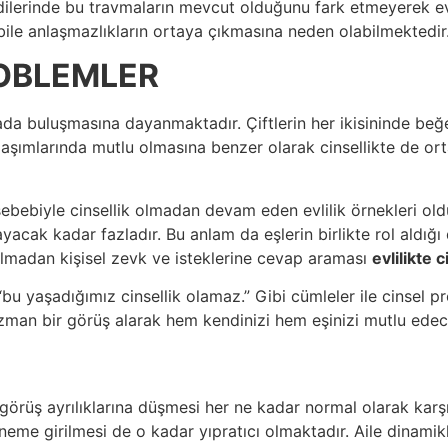
ndilerinde bu travmaların mevcut olduğunu fark etmeyerek 
bile anlaşmazlıkların ortaya çıkmasına neden olabilmektedir
ROBLEMLER
ada buluşmasına dayanmaktadır. Çiftlerin her ikisininde beğen
aşımlarında mutlu olmasına benzer olarak cinsellikte de ort
ı sebebiyle cinsellik olmadan devam eden evlilik örnekleri old
acak kadar fazladır. Bu anlam da eşlerin birlikte rol aldığı 
almadan kişisel zevk ve isteklerine cevap araması
evlilikte 
bu yaşadığımız cinsellik olamaz.” Gibi cümleler ile cinsel pro
zman bir görüş alarak hem kendinizi hem eşinizi mutlu edecek
an görüş ayrılıklarına düşmesi her ne kadar normal olarak kar
neme girilmesi de o kadar yıpratıcı olmaktadır. Aile dinamikler