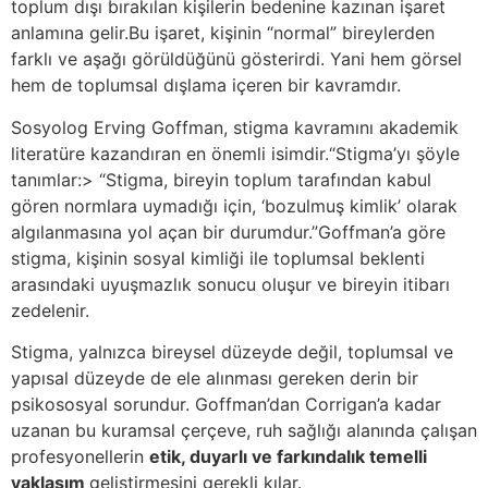
toplum dışı bırakılan kişilerin bedenine kazınan işaret
anlamına gelir.Bu işaret, kişinin “normal” bireylerden
farklı ve aşağı görüldüğünü gösterirdi. Yani hem görsel
hem de toplumsal dışlama içeren bir kavramdır.
Sosyolog Erving Goffman, stigma kavramını akademik
literatüre kazandıran en önemli isimdir.“Stigma’yı şöyle
tanımlar:> “Stigma, bireyin toplum tarafından kabul
gören normlara uymadığı için, ‘bozulmuş kimlik’ olarak
algılanmasına yol açan bir durumdur.”Goffman’a göre
stigma, kişinin sosyal kimliği ile toplumsal beklenti
arasındaki uyuşmazlık sonucu oluşur ve bireyin itibarı
zedelenir.
Stigma, yalnızca bireysel düzeyde değil, toplumsal ve
yapısal düzeyde de ele alınması gereken derin bir
psikososyal sorundur. Goffman’dan Corrigan’a kadar
uzanan bu kuramsal çerçeve, ruh sağlığı alanında çalışan
profesyonellerin
etik, duyarlı ve farkındalık temelli
yaklaşım
geliştirmesini gerekli kılar.