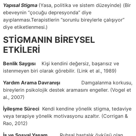
Yapısal Stigma
(Yasa, politika ve sistem düzeyinde) (Bir
ebeveynin “çocuğu depresyonda” diye
ayıplanması.Terapistlerin “sorunlu bireylerle çalışıyor”
diye etiketlenmesi.)
STİGMANIN BİREYSEL
ETKİLERİ
Benlik Saygısı
Kişi kendini değersiz, başarısız ve
istenmeyen biri olarak görebilir. (Link et al., 1989)
Yardım Arama Davranışı
Damgalanma korkusu,
bireylerin psikolojik destek aramasını engeller. (Vogel et
al., 2007)
İyileşme Süreci
Kendi kendine yönelik stigma, tedaviye
veya terapiye yönelik motivasyonu azaltır. (Corrigan &
Rao, 2012)
İş ve Sosyal Yaşam
Ruhsal hastalık öyküsü olan