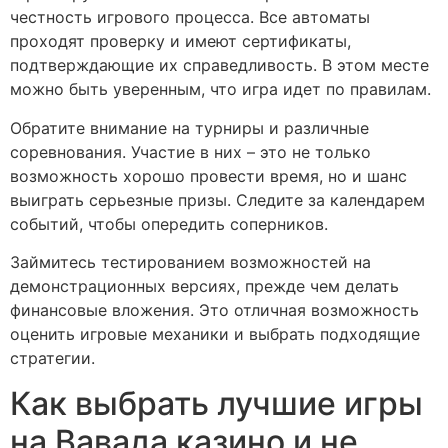
честность игрового процесса. Все автоматы
проходят проверку и имеют сертификаты,
подтверждающие их справедливость. В этом месте
можно быть уверенным, что игра идет по правилам.
Обратите внимание на турниры и различные
соревнования. Участие в них – это не только
возможность хорошо провести время, но и шанс
выиграть серьезные призы. Следите за календарем
событий, чтобы опередить соперников.
Займитесь тестированием возможностей на
демонстрационных версиях, прежде чем делать
финансовые вложения. Это отличная возможность
оценить игровые механики и выбрать подходящие
стратегии.
Как выбрать лучшие игры
на Вавада казино и не