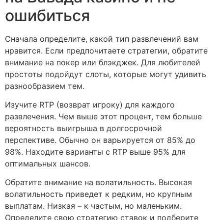
ошибиться
Сначала определите, какой тип развлечений вам
нравится. Если предпочитаете стратегии, обратите
внимание на покер или блэкджек. Для любителей
простоты подойдут слоты, которые могут удивить
разнообразием тем.
Изучите RTP (возврат игроку) для каждого
развлечения. Чем выше этот процент, тем больше
вероятность выигрыша в долгосрочной
перспективе. Обычно он варьируется от 85% до
98%. Находите варианты с RTP выше 95% для
оптимальных шансов.
Обратите внимание на волатильность. Высокая
волатильность приведет к редким, но крупным
выплатам. Низкая – к частым, но маленьким.
Определите свою стратегию ставок и подберите