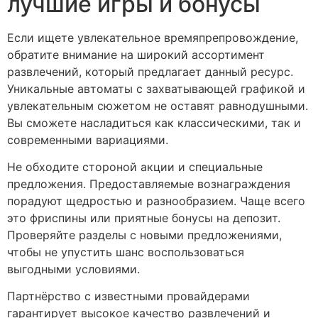
лучшие игры и бонусы
Если ищете увлекательное времяпрепровождение,
обратите внимание на широкий ассортимент
развлечений, который предлагает данный ресурс.
Уникальные автоматы с захватывающей графикой и
увлекательным сюжетом не оставят равнодушными.
Вы сможете насладиться как классическими, так и
современными вариациями.
Не обходите стороной акции и специальные
предложения. Предоставляемые вознаграждения
порадуют щедростью и разнообразием. Чаще всего
это фриспины или приятные бонусы на депозит.
Проверяйте разделы с новыми предложениями,
чтобы не упустить шанс воспользоваться
выгодными условиями.
Партнёрство с известными провайдерами
гарантирует высокое качество развлечений и