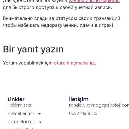
Для удобства воспользуйся
vavada casino зеркало
для быстрого доступа к своей учетной записи.
Внимательно следи за статусом своих транзакций,
чтобы избежать недоразумений. Удачи в играх!
Bir yanıt yazın
Yorum yapabilmek için
oturum açmalısınız
.
Linkler
İletişim
Hakkımızda
randevu@imagopsikoloji.co
Hizmetlerimiz
0532 419 91 20
Uzmanlarımız