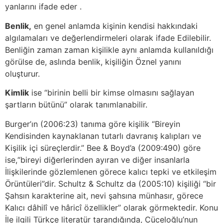
yanlarını ifade eder .
Benlik,
en genel anlamda kişinin kendisi hakkındaki
algılamaları ve değerlendirmeleri olarak ifade Edilebilir.
Benliğin zaman zaman kişilikle aynı anlamda kullanıldığı
görülse de, aslında benlik, kişiliğin Öznel yanını
oluşturur.
Kimlik
ise “birinin belli bir kimse olmasını sağlayan
şartların bütünü” olarak tanımlanabilir.
Burger’ın (2006:23) tanıma göre kişilik “Bireyin
Kendisinden kaynaklanan tutarlı davranış kalıpları ve
Kişilik içi süreçlerdir.” Bee & Boyd’a (2009:490) göre
ise,“bireyi diğerlerinden ayıran ve diğer insanlarla
İlişkilerinde gözlemlenen görece kalıcı tepki ve etkileşim
Örüntüleri”dir. Schultz & Schultz da (2005:10) kişiliği “bir
Şahsın karakterine ait, nevi şahsına münhasır, görece
Kalıcı dâhilî ve hâricî özellikler” olarak görmektedir. Konu
İle ilgili Türkçe literatür tarandığında, Cüceloğlu’nun