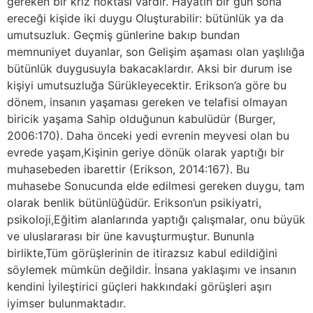
gereken bir kriz noktası vardır. Hayatın bir gün sona
ereceği kişide iki duygu Oluşturabilir: bütünlük ya da
umutsuzluk. Geçmiş günlerine bakıp bundan
memnuniyet duyanlar, son Gelişim aşaması olan yaşlılığa
bütünlük duygusuyla bakacaklardır. Aksi bir durum ise
kişiyi umutsuzluğa Sürükleyecektir. Erikson’a göre bu
dönem, insanın yaşaması gereken ve telafisi olmayan
biricik yaşama Sahip olduğunun kabulüdür (Burger,
2006:170). Daha önceki yedi evrenin meyvesi olan bu
evrede yaşam,Kişinin geriye dönük olarak yaptığı bir
muhasebeden ibarettir (Erikson, 2014:167). Bu
muhasebe Sonucunda elde edilmesi gereken duygu, tam
olarak benlik bütünlüğüdür. Erikson’un psikiyatri,
psikoloji,Eğitim alanlarında yaptığı çalışmalar, onu büyük
ve uluslararası bir üne kavuşturmuştur. Bununla
birlikte,Tüm görüşlerinin de itirazsız kabul edildiğini
söylemek mümkün değildir. İnsana yaklaşımı ve insanın
kendini İyileştirici güçleri hakkındaki görüşleri aşırı
iyimser bulunmaktadır.