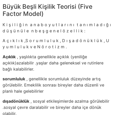
Büyük Beşli Kişilik Teorisi (Five
Factor Model)
K i ş i l i ğ i n a n a b o y u t l a r ı n ı t a n ı m l a d ı ğ ı
d ü ş ü n ü l e n b e ş g e n e l ö z e l l i k :
A ç ı k l ı k ,S o r u m l u l u k , D ı ş a d ö n ü k l ü k , U
y u m l u l u k v e N ö r o t i z m .
Açıklık
, yaşlılıkta genellikle açıklık (yeniliğe
açıklık)azalabilir .yaşlar daha geleneksel ve rutinlere
bağlı kalabilirler.
sorumluluk
, genellikle sorumluluk düzeyinde artış
görülebilir. Emeklilik sonrası bireyler daha düzenli ve
planlı hale gelebilirler
dışadönüklük
, sosyal etkileşimlerde azalma görülebilir
.sosyal çevre daralabilir ve bireyler daha içe dönük
olabilir.