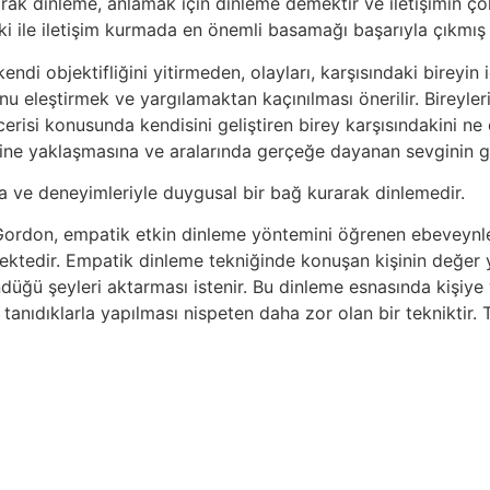
ak dinleme, anlamak için dinleme demektir ve iletişimin çok
aki ile iletişim kurmada en önemli basamağı başarıyla çıkmış
kendi objektifliğini yitirmeden, olayları, karşısındaki bire
nu eleştirmek ve yargılamaktan kaçınılması önerilir. Bireyler
erisi konusunda kendisini geliştiren birey karşısındakini ne 
lerine yaklaşmasına ve aralarında gerçeğe dayanan sevginin g
la ve deneyimleriyle duygusal bir bağ kurarak dinlemedir.
Gordon, empatik etkin dinleme yöntemini öğrenen ebeveynle
mektedir. Empatik dinleme tekniğinde konuşan kişinin değer 
ğü şeyleri aktarması istenir. Bu dinleme esnasında kişiye y
anıdıklarla yapılması nispeten daha zor olan bir tekniktir.