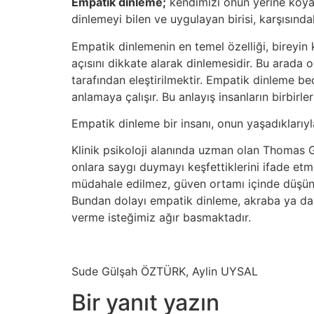
Empatik dinleme;
kendimizi onun yerine koyar
dinlemeyi bilen ve uygulayan birisi, karşısınd
Empatik dinlemenin en temel özelliği, bireyin 
açısını dikkate alarak dinlemesidir. Bu arada o
tarafından eleştirilmektir. Empatik dinleme bec
anlamaya çalışır. Bu anlayış insanların birbir
Empatik dinleme bir insanı, onun yaşadıklarıy
Klinik psikoloji alanında uzman olan Thomas 
onlara saygı duymayı keşfettiklerini ifade et
müdahale edilmez, güven ortamı içinde düşündü
Bundan dolayı empatik dinleme, akraba ya da t
verme isteğimiz ağır basmaktadır.
Sude Gülşah ÖZTÜRK, Aylin UYSAL
Bir yanıt yazın