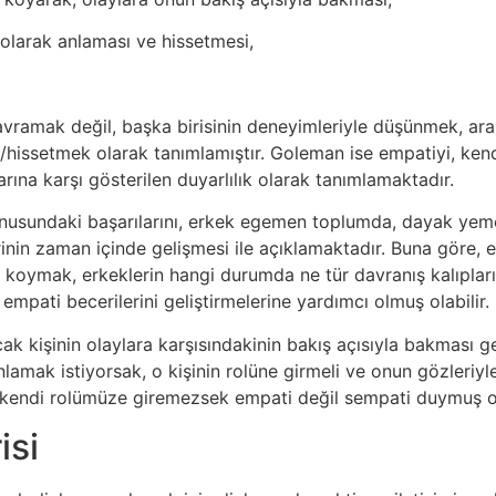
olarak anlaması ve hissetmesi,
vramak değil, başka birisinin deneyimleriyle düşünmek, ara
hissetmek olarak tanımlamıştır. Goleman ise empatiyi, ken
rına karşı gösterilen duyarlılık olarak tanımlamaktadır.
usundaki başarılarını, erkek egemen toplumda, dayak yemek
rinin zaman içinde gelişmesi ile açıklamaktadır. Buna göre, e
i koymak, erkeklerin hangi durumda ne tür davranış kalıpları
empati becerilerini geliştirmelerine yardımcı olmuş olabilir.
k kişinin olaylara karşısındakinin bakış açısıyla bakması ger
 anlamak istiyorsak, o kişinin rolüne girmeli ve onun gözleriy
ıp kendi rolümüze giremezsek empati değil sempati duymuş o
isi