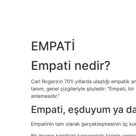
EMPATİ
Empati nedir?
Carl Rogers’ın 70’li yıllarda ulaştığı empatik
tanım, genel çizgileriyle şöyledir: “Empati, bi
anlamasıdır.”
Empati, eşduyum ya d
Empatinin tam olarak gerçekleşmesinin üç kura
Bir insanın kendisini karşısındaki kişinin yeri