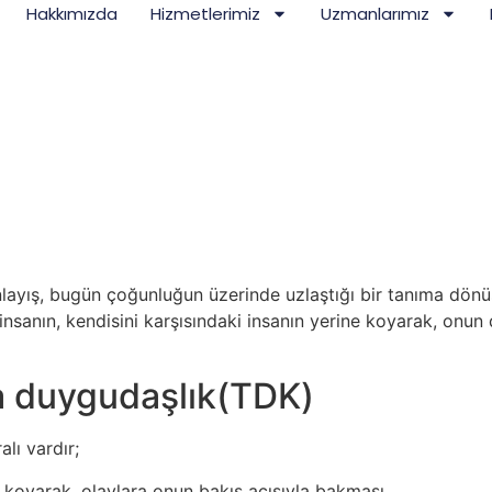
Hakkımızda
Hizmetlerimiz
Uzmanlarımız
 anlayış, bugün çoğunluğun üzerinde uzlaştığı bir tanıma dön
r insanın, kendisini karşısındaki insanın yerine koyarak, onu
a duygudaşlık(TDK)
lı vardır;
ne koyarak, olaylara onun bakış açısıyla bakması,