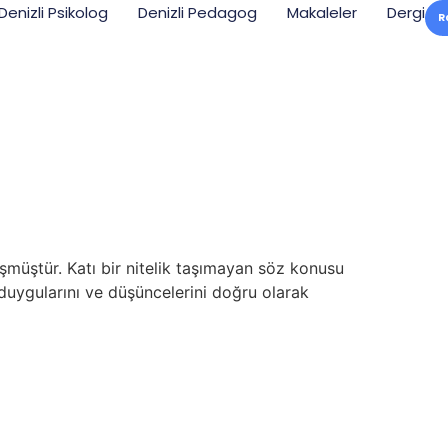
Denizli Psikolog
Denizli Pedagog
Makaleler
Dergi
R
üşmüştür. Katı bir nitelik taşımayan söz konusu
n duygularını ve düşüncelerini doğru olarak