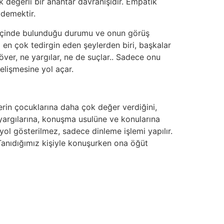
 değerli bir anahtar davranışıdır. Empatik
 demektir.
yin içinde bulunduğu durumu ve onun görüş
i en çok tedirgin eden şeylerden biri, başkalar
över, ne yargılar, ne de suçlar.. Sadece onu
elişmesine yol açar.
rin çocuklarına daha çok değer verdiğini,
yargılarına, konuşma usulüne ve konularına
ol gösterilmez, sadece dinleme işlemi yapılır.
 Tanıdığımız kişiyle konuşurken ona öğüt