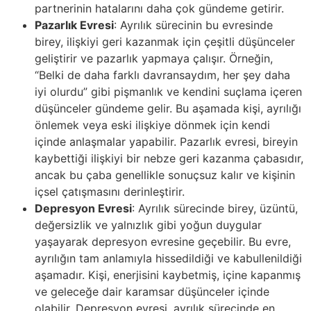
partnerinin hatalarını daha çok gündeme getirir.
Pazarlık Evresi
: Ayrılık sürecinin bu evresinde
birey, ilişkiyi geri kazanmak için çeşitli düşünceler
geliştirir ve pazarlık yapmaya çalışır. Örneğin,
“Belki de daha farklı davransaydım, her şey daha
iyi olurdu” gibi pişmanlık ve kendini suçlama içeren
düşünceler gündeme gelir. Bu aşamada kişi, ayrılığı
önlemek veya eski ilişkiye dönmek için kendi
içinde anlaşmalar yapabilir. Pazarlık evresi, bireyin
kaybettiği ilişkiyi bir nebze geri kazanma çabasıdır,
ancak bu çaba genellikle sonuçsuz kalır ve kişinin
içsel çatışmasını derinleştirir.
Depresyon Evresi
: Ayrılık sürecinde birey, üzüntü,
değersizlik ve yalnızlık gibi yoğun duygular
yaşayarak depresyon evresine geçebilir. Bu evre,
ayrılığın tam anlamıyla hissedildiği ve kabullenildiği
aşamadır. Kişi, enerjisini kaybetmiş, içine kapanmış
ve geleceğe dair karamsar düşünceler içinde
olabilir. Depresyon evresi, ayrılık sürecinde en