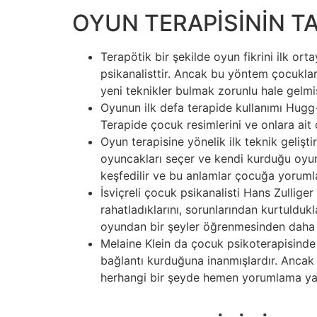
OYUN TERAPİSİNİN T
Terapötik bir şekilde oyun fikrini ilk or
psikanalisttir. Ancak bu yöntem çocuklar
yeni teknikler bulmak zorunlu hale gelmiş 
Oyunun ilk defa terapide kullanımı Hugg-
Terapide çocuk resimlerini ve onlara ait 
Oyun terapisine yönelik ilk teknik gelişt
oyuncakları seçer ve kendi kurduğu oyunl
keşfedilir ve bu anlamlar çocuğa yorumlatı
İsviçreli çocuk psikanalisti Hans Zullig
rahatladıklarını, sorunlarından kurtulduk
oyundan bir şeyler öğrenmesinden daha f
Melaine Klein da çocuk psikoterapisinde 
bağlantı kurduğuna inanmışlardır. Ancak 
herhangi bir şeyde hemen yorumlama yapı