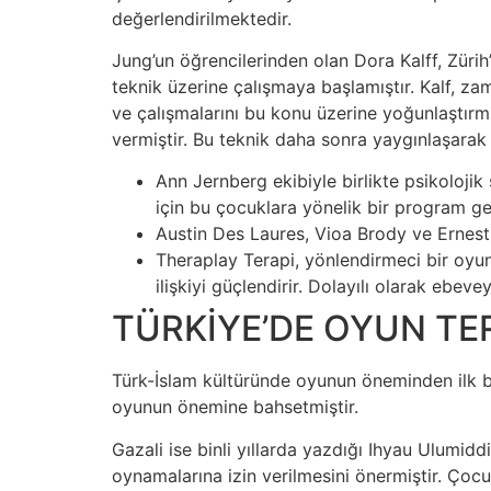
değerlendirilmektedir. ​
Jung’un öğrencilerinden olan Dora Kalff, Zürih
teknik üzerine çalışmaya başlamıştır. Kalf, za
ve çalışmalarını bu konu üzerine yoğunlaştırmı
vermiştir. Bu teknik daha sonra yaygınlaşarak
Ann Jernberg ekibiyle birlikte psikoloji
için bu çocuklara yönelik bir program gel
Austin Des Laures, Vioa Brody ve Ernest
Theraplay Terapi, yönlendirmeci bir oyun
ilişkiyi güçlendirir. Dolayılı olarak ebevey
TÜRKİYE’DE OYUN TER
Türk-İslam kültüründe oyunun öneminden ilk bah
oyunun önemine bahsetmiştir.​
Gazali ise binli yıllarda yazdığı Ihyau Ulumidd
oynamalarına izin verilmesini önermiştir. Çoc