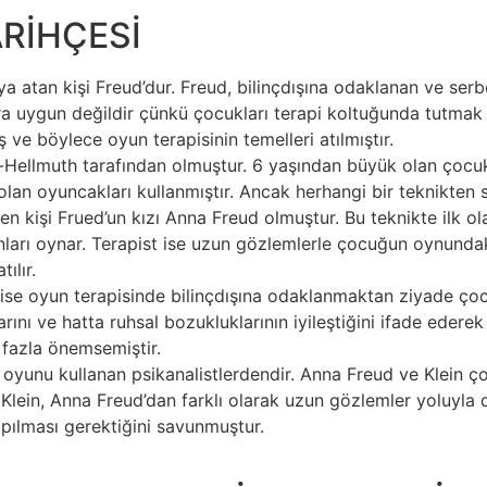
ARİHÇESİ
taya atan kişi Freud’dur. Freud, bilinçdışına odaklanan ve ser
a uygun değildir çünkü çocukları terapi koltuğunda tutmak b
ve böylece oyun terapisinin temelleri atılmıştır.​
Hellmuth tarafından olmuştur. 6 yaşından büyük olan çocukla
olan oyuncakları kullanmıştır. Ancak herhangi bir teknikten s
iren kişi Frued’un kızı Anna Freud olmuştur. Bu teknikte ilk 
arı oynar. Terapist ise uzun gözlemlerle çocuğun oynundaki 
lır. ​
er ise oyun terapisinde bilinçdışına odaklanmaktan ziyade ç
larını ve hatta ruhsal bozukluklarının iyileştiğini ifade ed
azla önemsemiştir.​
oyunu kullanan psikanalistlerdendir. Anna Freud ve Klein ç
Klein, Anna Freud’dan farklı olarak uzun gözlemler yoluyla 
lması gerektiğini savunmuştur. ​