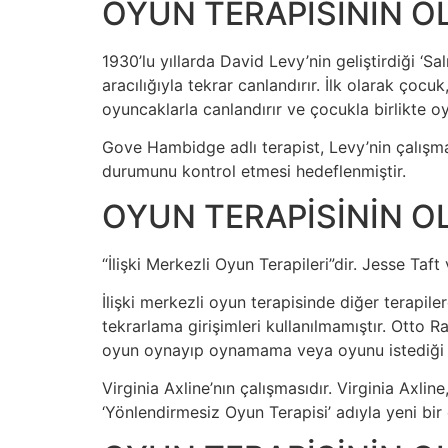
OYUN TERAPİSİNİN O
1930’lu yıllarda David Levy’nin geliştirdiği ‘S
aracılığıyla tekrar canlandırır. İlk olarak çoc
oyuncaklarla canlandırır ve çocukla birlikte oy
Gove Hambidge adlı terapist, Levy’nin çalışmal
durumunu kontrol etmesi hedeflenmiştir.
OYUN TERAPİSİNİN O
“İlişki Merkezli Oyun Terapileri”dir. Jesse Taft
İlişki merkezli oyun terapisinde diğer terapi
tekrarlama girişimleri kullanılmamıştır. Otto R
oyun oynayıp oynamama veya oyunu istediği 
Virginia Axline’nın çalışmasıdır. Virginia Axlin
‘Yönlendirmesiz Oyun Terapisi’ adıyla yeni bir o