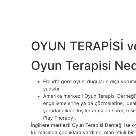
OYUN TERAPİSİ v
Oyun Terapisi Ned
Freud’a göre oyun, duguların dışa vurumu
yansıtır.​
Amerika merkezli Oyun Terapisi Derneği’ni
engellemelerine ya da çözmelerine, idea
yararlandıkları kişiler arası bir süreç te
Play Therapy).​
İngiltere merkezli Oyun Terapisi Derneği ise oy
kurmasında çocuklara yardımcı olan etkili bir t