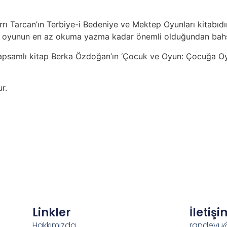
rrı Tarcan’ın Terbiye-i Bedeniye ve Mektep Oyunları kitabıdı
ve oyunun en az okuma yazma kadar önemli olduğundan bahs
lk kapsamlı kitap Berka Özdoğan’ın ‘Çocuk ve Oyun: Çocuğa Oy
r.
Linkler
İletişi
Hakkımızda
randevu@