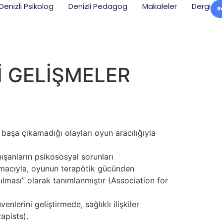
Denizli Psikolog
Denizli Pedagog
Makaleler
Dergi
R
İ GELİŞMELER
başa çıkamadığı olayları oyun aracılığıyla
ışanların psikososyal sorunları
amacıyla, oyunun terapötik gücünden
nılması” olarak tanımlanmıştır (Association for
lerini geliştirmede, sağlıklı ilişkiler
apists).