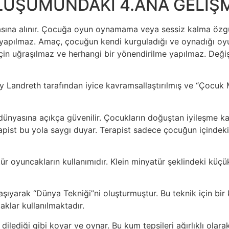
LUŞUMUNDAKİ 4.ANA GELİŞ
asına alınır. Çocuğa oyun oynamama veya sessiz kalma özgür
apılmaz. Amaç, çocuğun kendi kurguladığı ve oynadığı oyunl
çin uğraşılmaz ve herhangi bir yönendirilme yapılmaz. Deği
 Landreth tarafından iyice kavramsallaştırılmış ve “Çocuk M
yasına açıkça güvenilir. Çocukların doğuştan iyileşme kapas
pist bu yola saygı duyar. Terapist sadece çocuğun içindeki i
atür oyuncakların kullanımıdır. Klein minyatür şeklindeki küç
taşıyarak “Dünya Tekniği”ni oluşturmuştur. Bu teknik için bi
lar kullanılmaktadır.​
ediği gibi koyar ve oynar. Bu kum tepsileri ağırlıklı olarak 