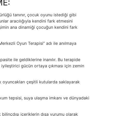
ME:
lüğü tanınır, çocuk oyunu istediği gibi
ar aracılığıyla kendini fark etmesini
şimin ana dinamiği çocuğun kendini fark
erkezli Oyun Terapisi” adı ile anılmaya
ite ile geldiklerine inanılır. Bu terapide
yileştirici gücün ortaya çıkması için zemin
ük oyuncakları çeşitli kutularda saklayarak
r kum tepsisi, suya ulaşma imkanı ve dünyadaki
bilinçdışı içeriklerin dışa vurumu olarak