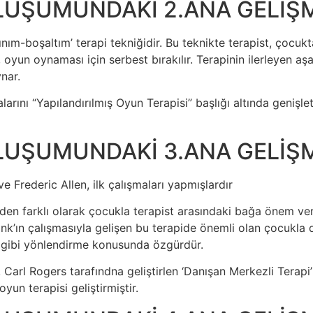
LUŞUMUNDAKİ 2.ANA GELİŞ
alınım-boşaltım’ terapi tekniğidir. Bu teknikte terapist, çocu
uk, oyun oynaması için serbest bırakılır. Terapinin ilerleyen 
nar.
arını “Yapılandırılmış Oyun Terapisi” başlığı altında genişl
LUŞUMUNDAKİ 3.ANA GELİŞ
 ve Frederic Allen, ilk çalışmaları yapmışlardır
lerden farklı olarak çocukla terapist arasındaki bağa önem v
ank’ın çalışmasıyla gelişen bu terapide önemli olan çocukla d
gibi yönlendirme konusunda özgürdür.
e, Carl Rogers tarafındna geliştirlen ‘Danışan Merkezli Terapi
yun terapisi geliştirmiştir.