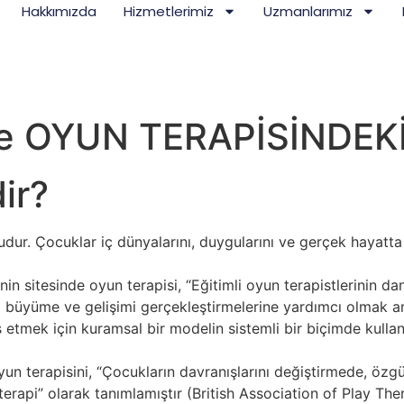
Hakkımızda
Hizmetlerimiz
Uzmanlarımız
e OYUN TERAPİSİNDEK
ir?
dur. Çocuklar iç dünyalarını, duygularını ve gerçek hayatta 
n sitesinde oyun terapisi, “Eğitimli oyun terapistlerinin dan
l büyüme ve gelişimi gerçekleştirmelerine yardımcı olmak 
sis etmek için kuramsal bir modelin sistemli bir biçimde kulla
un terapisini, “Çocukların davranışlarını değiştirmede, özgüven
erapi” olarak tanımlamıştır (British Association of Play Ther