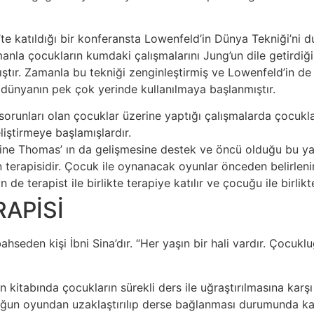
’te katıldığı bir konferansta Lowenfeld’in Dünya Tekniği’ni 
manla çocukların kumdaki çalışmalarını Jung’un dile getirdiğ
ştır. Zamanla bu tekniği zenginleştirmiş ve Lowenfeld’in de
 dünyanın pek çok yerinde kullanılmaya başlanmıştır.
k sorunları olan çocuklar üzerine yaptığı çalışmalarda çocuk
iştirmeye başlamışlardır. ​
ine Thomas’ ın da gelişmesine destek ve öncü olduğu bu yakl
 terapisidir. Çocuk ile oynanacak oyunlar önceden belirleni
n de terapist ile birlikte terapiye katılır ve çocuğu ile birlik
APİSİ
seden kişi İbni Sina’dır. “Her yaşın bir hali vardır. Çocukl
in kitabında çocukların sürekli ders ile uğraştırılmasına kar
uğun oyundan uzaklaştırılıp derse bağlanması durumunda kalb