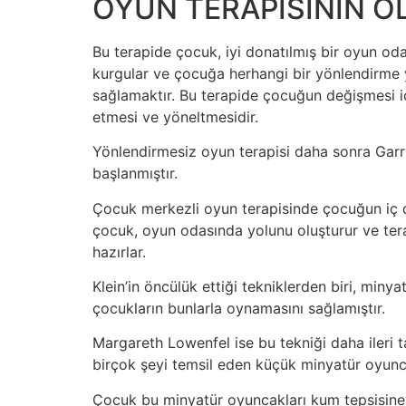
OYUN TERAPİSİNİN O
Bu terapide çocuk, iyi donatılmış bir oyun od
kurgular ve çocuğa herhangi bir yönlendirme y
sağlamaktır. Bu terapide çocuğun değişmesi i
etmesi ve yöneltmesidir.
Yönlendirmesiz oyun terapisi daha sonra Garry
başlanmıştır.
Çocuk merkezli oyun terapisinde çocuğun iç dün
çocuk, oyun odasında yolunu oluşturur ve tera
hazırlar.
Klein’in öncülük ettiği tekniklerden biri, miny
çocukların bunlarla oynamasını sağlamıştır. ​
Margareth Lowenfel ise bu tekniği daha ileri 
birçok şeyi temsil eden küçük minyatür oyuncak
Çocuk bu minyatür oyuncakları kum tepsisine dil