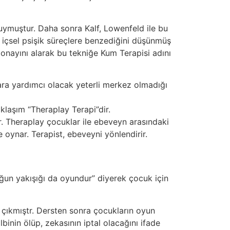
duymuştur. Daha sonra Kalf, Lowenfeld ile bu
i içsel psişik süreçlere benzediğini düşünmüş
 onayını alarak bu tekniğe Kum Terapisi adını
lara yardımcı olacak yeterli merkez olmadığı
aşım “Theraplay Terapi”dir. ​
r. Theraplay çocuklar ile ebeveyn arasındaki
te oynar. Terapist, ebeveyni yönlendirir. ​
uğun yakışığı da oyundur” diyerek çocuk için
şı çıkmıştr. Dersten sonra çocukların oyun
inin ölüp, zekasının iptal olacağını ifade