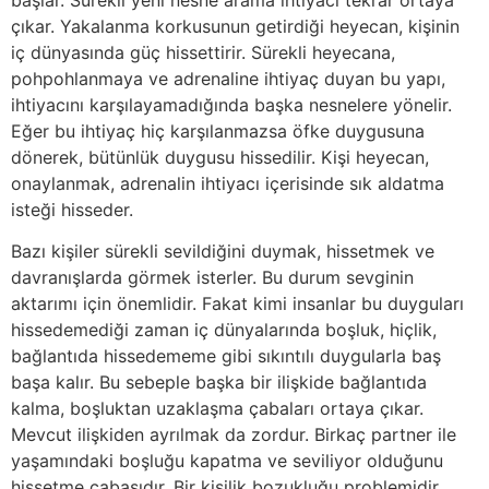
çıkar. Yakalanma korkusunun getirdiği heyecan, kişinin
iç dünyasında güç hissettirir. Sürekli heyecana,
pohpohlanmaya ve adrenaline ihtiyaç duyan bu yapı,
ihtiyacını karşılayamadığında başka nesnelere yönelir.
Eğer bu ihtiyaç hiç karşılanmazsa öfke duygusuna
dönerek, bütünlük duygusu hissedilir. Kişi heyecan,
onaylanmak, adrenalin ihtiyacı içerisinde sık aldatma
isteği hisseder.
Bazı kişiler sürekli sevildiğini duymak, hissetmek ve
davranışlarda görmek isterler. Bu durum sevginin
aktarımı için önemlidir. Fakat kimi insanlar bu duyguları
hissedemediği zaman iç dünyalarında boşluk, hiçlik,
bağlantıda hissedememe gibi sıkıntılı duygularla baş
başa kalır. Bu sebeple başka bir ilişkide bağlantıda
kalma, boşluktan uzaklaşma çabaları ortaya çıkar.
Mevcut ilişkiden ayrılmak da zordur. Birkaç partner ile
yaşamındaki boşluğu kapatma ve seviliyor olduğunu
hissetme çabasıdır. Bir kişilik bozukluğu problemidir.