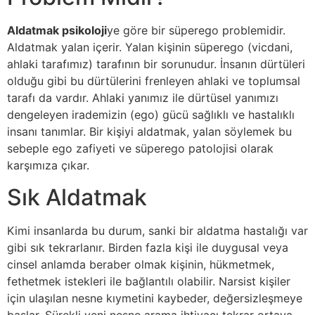
Aldatmak psikoloji
ye göre bir süperego problemidir.
Aldatmak yalan içerir. Yalan kişinin süperego (vicdani,
ahlaki tarafımız) tarafının bir sorunudur. İnsanın dürtüleri
olduğu gibi bu dürtülerini frenleyen ahlaki ve toplumsal
tarafı da vardır. Ahlaki yanımız ile dürtüsel yanımızı
dengeleyen irademizin (ego) gücü sağlıklı ve hastalıklı
insanı tanımlar. Bir kişiyi aldatmak, yalan söylemek bu
sebeple ego zafiyeti ve süperego patolojisi olarak
karşımıza çıkar.
Sık Aldatmak
Kimi insanlarda bu durum, sanki bir aldatma hastalığı var
gibi sık tekrarlanır. Birden fazla kişi ile duygusal veya
cinsel anlamda beraber olmak kişinin, hükmetmek,
fethetmek istekleri ile bağlantılı olabilir. Narsist kişiler
için ulaşılan nesne kıymetini kaybeder, değersizleşmeye
başlar. Sürekli yeni nesne arama ihtiyacı tekrar ortaya