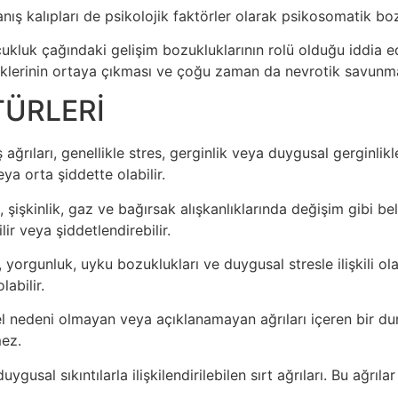
ranış kalıpları de psikolojik faktörler olarak psikosomatik bozuk
ukluk çağındaki gelişim bozukluklarının rolü olduğu iddia e
kliklerinin ortaya çıkması ve çoğu zaman da nevrotik savunmal
TÜRLERİ
ağrıları, genellikle stres, gerginlik veya duygusal gerginlikle i
eya orta şiddette olabilir.
, şişkinlik, gaz ve bağırsak alışkanlıklarında değişim gibi bel
ir veya şiddetlendirebilir.
orgunluk, uyku bozuklukları ve duygusal stresle ilişkili olabi
abilir.
sel nedeni olmayan veya açıklanamayan ağrıları içeren bir dur
mez.
gusal sıkıntılarla ilişkilendirilebilen sırt ağrıları. Bu ağrıla