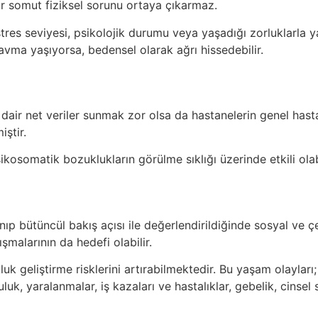
bir somut fiziksel sorunu ortaya çıkarmaz.
res seviyesi, psikolojik durumu veya yaşadığı zorluklarla yakı
avma yaşıyorsa, bedensel olarak ağrı hissedebilir.
dair net veriler sunmak zor olsa da hastanelerin genel has
ştir.
psikosomatik bozuklukların görülme sıklığı üzerinde etkili ola
lınıp bütüncül bakış açısı ile değerlendirildiğinde sosyal ve 
ışmalarının da hedefi olabilir.
k geliştirme risklerini artırabilmektedir. Bu yaşam olayları;
uk, yaralanmalar, iş kazaları ve hastalıklar, gebelik, cinsel so