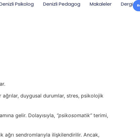
Denizli Psikolog
Denizli Pedagog
Makaleler
Dergi
R
ar.
 ağrılar, duygusal durumlar, stres, psikolojik
mına gelir. Dolayısıyla,
“psikosomatik”
terimi,
k ağrı sendromlarıyla ilişkilendirilir. Ancak,