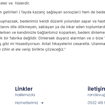
ler ve hislerdir.
m getirileri ( fayda kazanç sağlayan sonuçları) hem de bedell
uşmazsak, bedenimiz kendi düzenli yolundan sapar ve hasta
utançlarını dile dökmeyen, saklayan ya da inkar eden toplumlar
erken ve kendimizle bağlantımız koparken, bedeni dinlemek, n
 bir fabrika değildir. Dinlersek duyarız alarmları ve o bize “
gibi mi hissediyorsun. Anlat hikayelerini cesaretle. Utanma.
zihin el ele verip birlikte çözeceğiz.”
Linkler
İletişi
Hakkımızda
randevu@
Hizmetlerimiz
0532 419 