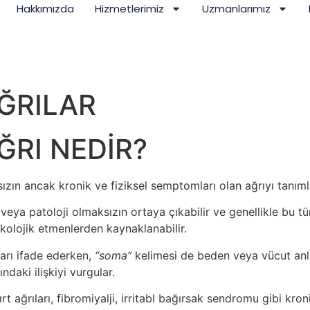
Hakkımızda
Hizmetlerimiz
Uzmanlarımız
ĞRILAR
ĞRI NEDİR?
ızın ancak kronik ve fiziksel semptomları olan ağrıyı tanıml
eya patoloji olmaksızın ortaya çıkabilir ve genellikle bu tür
sikolojik etmenlerden kaynaklanabilir.
ları ifade ederken,
“soma”
kelimesi de beden veya vücut anla
daki ilişkiyi vurgular.
rt ağrıları, fibromiyalji, irritabl bağırsak sendromu gibi kroni