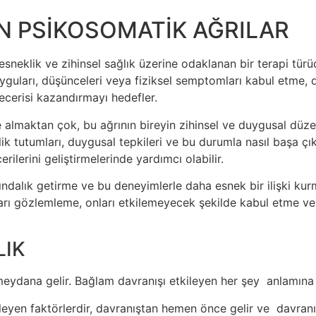
N PSİKOSOMATİK AĞRILAR
 esneklik ve zihinsel sağlık üzerine odaklanan bir terapi türü
duyguları, düşünceleri veya fiziksel semptomları kabul etme,
ecerisi kazandırmayı hedefler.
le almaktan çok, bu ağrının bireyin zihinsel ve duygusal dü
lik tutumları, duygusal tepkileri ve bu durumla nasıl başa çık
rilerini geliştirmelerinde yardımcı olabilir.
kındalık getirme ve bu deneyimlerle daha esnek bir ilişki ku
ları gözlemleme, onları etkilemeyecek şekilde kabul etme v
LIK
eydana gelir. Bağlam davranışı etkileyen her şey anlamına g
eyen faktörlerdir, davranıştan hemen önce gelir ve davranış