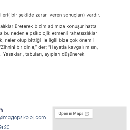
eri( bir şekilde zarar veren sonuçları) vardır.
lıklar üreterek bizim adımıza konuşur hatta
da bu nedenle psikolojik etmenli rahatsızlıklar
eler olup bittiği ile ilgili bize çok önemli
Zihnini bir dinle,” der; “Hayatla kavgalı mısın,
 Yasakları, tabuları, ayıpları düşünerek
m
imagopsikoloji.com
91 20