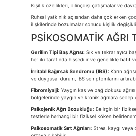
Kişilik özellikleri, bilinçdışı çatışmalar ve dav
Ruhsal yatkınlık açısından daha çok erken çoc
ilişkilerinde bozulmalar sonucu kişilik değişi
PSİKOSOMATİK AĞRI 
Gerilim Tipi Baş Ağrısı:
Sık ve tekrarlayıcı baş 
her iki tarafında hissedilir ve genellikle hafif v
İrritabl Bağırsak Sendromu (IBS):
Karın ağrısı
ve duygusal durum, IBS semptomlarını artırabil
Fibromiyalji:
Yaygın kas ve bağ dokusu ağrısı, y
bölgelerinde yaygın ve kronik ağrılara sebep ol
Psikojenik Ağrı Bozukluğu:
Belirgin bir fizik
testlerle herhangi bir fiziksel köken belirlene
Psikosomatik Sırt Ağrıları:
Stres, kaygı veya duy
ortaya çıkabilir.