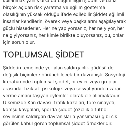
kullanmak yanlış olsa da bağımlılığın şiddet ve daha
birçok açıdan risk yaratma ve eğilim gösterme
olasılığının yüksek olduğu ifade edilebilir Şiddet eğilimli
insanlar kendilerini överek veya başkalarını aşağılayarak
güçlü hissederler. Her ne yapıyorsanız, her ne yiyor, her
ne giyiyorsanız, her kimle birlikte oluyorsanız, bu, onlar
için sorun olur.
TOPLUMSAL ŞİDDET
Şiddetin temelinde yer alan saldırganlık güdüsü de
değişik biçimlere bürünebilecek bir davranıştır.Sosyoloji
literatüründe toplumsal şiddet, bireyler veya gruplar
arasında; fiziksel, psikolojik veya sosyal yönden zarar
verme amacı taşıyan eylemler olarak ele alınmaktadır.
Ülkemizde Kan davası, trafik kazaları, töre cinayeti,
komşu kavgaları, sporda şiddet (özellikle futbol
sevincinin saldırgan davranışlarla yansıması) gibi sık
görülen kabul gören toplumsal şiddet örnekleridir.